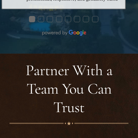
about helping me through the process. Ms.
Mariah was especially helpful—she took the
●
●
●
●
●
●
●
●
time to explain everything clearly, answered
all my questions, and made what could have
been a stressful situation feel manageable and
smooth. Her knowledge, patience, and
dedication really stood out. I’m very grateful
for the support I received and would highly
recommend this firm to anyone looking for
Partner With a
reliable and compassionate legal assistance.
Team You Can
Trust