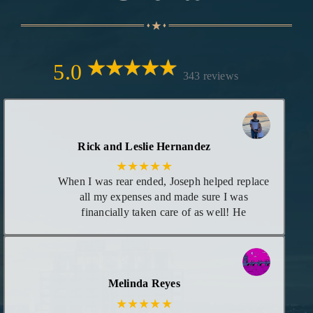
5.0
343 reviews
Rick and Leslie Hernandez
★★★★★
When I was rear ended, Joseph helped replace
all my expenses and made sure I was
financially taken care of as well! He
maintained great communication with me as
each time there was new information
regarding my case. I consider him my attorney
or at least trust him to give me the best advice
Melinda Reyes
I need for any legal matters in the future!
★★★★★