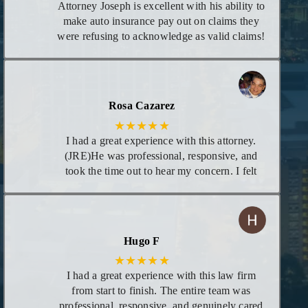
Attorney Joseph is excellent with his ability to
make auto insurance pay out on claims they
were refusing to acknowledge as valid claims!
He goes above and beyond leaving no stones
unturned! I appreciate he calls you personally
to give you updates on case and even calls in
evening if necessary. I highly recommend his
Rosa Cazarez
services!
★★★★★
I had a great experience with this attorney.
(JRE)He was professional, responsive, and
took the time out to hear my concern. I felt
supportive and confident that he would be
able to help me. His knowledge and
dedication really showed, and I am very
grateful for his guidance with my concern
Hugo F
★★★★★
I had a great experience with this law firm
from start to finish. The entire team was
professional, responsive, and genuinely cared