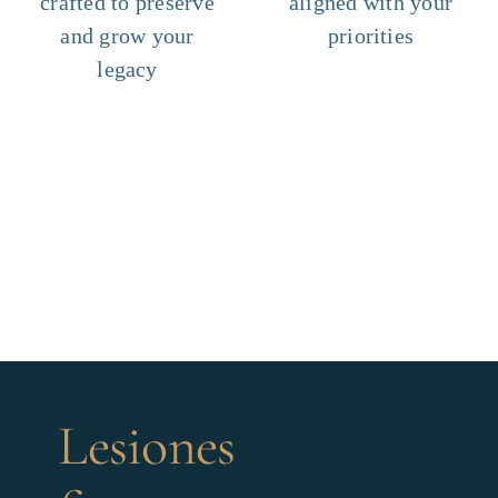
crafted to preserve
aligned with your
and grow your
priorities
legacy
Lesiones