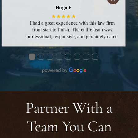
grateful for his guidance with my concern
Hugo F
★★★★★
I had a great experience with this law firm
from start to finish. The entire team was
professional, responsive, and genuinely cared
about helping me through the process. Ms.
Mariah was especially helpful—she took the
●
●
●
●
●
●
●
●
time to explain everything clearly, answered
all my questions, and made what could have
been a stressful situation feel manageable and
smooth. Her knowledge, patience, and
dedication really stood out. I’m very grateful
for the support I received and would highly
recommend this firm to anyone looking for
Partner With a
reliable and compassionate legal assistance.
Team You Can