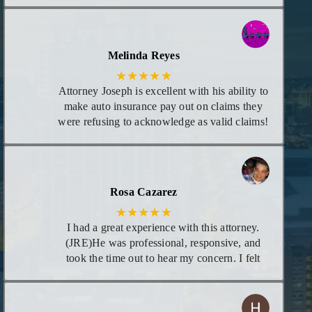
each time there was new information
regarding my case. I consider him my attorney
or at least trust him to give me the best advice
Melinda Reyes
I need for any legal matters in the future!
★★★★★
Attorney Joseph is excellent with his ability to
make auto insurance pay out on claims they
were refusing to acknowledge as valid claims!
He goes above and beyond leaving no stones
unturned! I appreciate he calls you personally
to give you updates on case and even calls in
evening if necessary. I highly recommend his
Rosa Cazarez
services!
★★★★★
I had a great experience with this attorney.
(JRE)He was professional, responsive, and
took the time out to hear my concern. I felt
supportive and confident that he would be
able to help me. His knowledge and
dedication really showed, and I am very