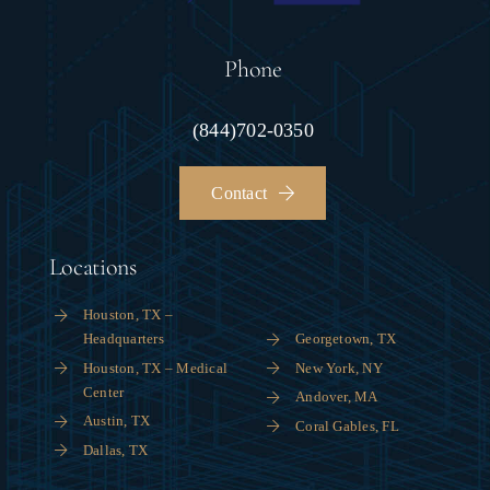
Phone
(844)702-0350
Contact
Locations
Houston, TX –
Headquarters
Georgetown, TX
Houston, TX – Medical
New York, NY
Center
Andover, MA
Austin, TX
Coral Gables, FL
Dallas, TX