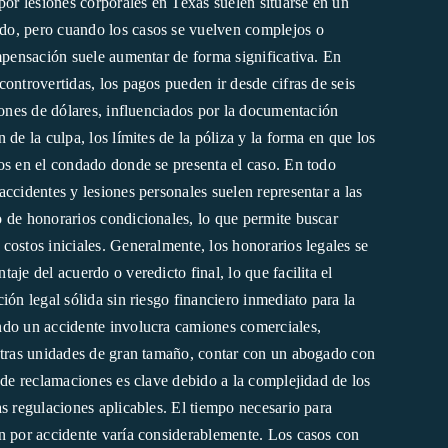
por lesiones corporales en Texas suelen situarse en un
o, pero cuando los casos se vuelven complejos o
ompensación suele aumentar de forma significativa. En
ontrovertidas, los pagos pueden ir desde cifras de seis
lones de dólares, influenciados por la documentación
 de la culpa, los límites de la póliza y la forma en que los
os en el condado donde se presenta el caso. En todo
ccidentes y lesiones personales suelen representar a las
 de honorarios condicionales, lo que permite buscar
costos iniciales. Generalmente, los honorarios legales se
aje del acuerdo o veredicto final, lo que facilita el
ión legal sólida sin riesgo financiero inmediato para la
ndo un accidente involucra camiones comerciales,
otras unidades de gran tamaño, contar con un abogado con
 de reclamaciones es clave debido a la complejidad de los
s regulaciones aplicables. El tiempo necesario para
n por accidente varía considerablemente. Los casos con