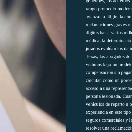
generales, los acuerdos 
rango promedio moderad
avanzan a litigio, la c
reclamaciones graves o c
dígitos hasta varios mil
médica, la determinación
jurados evalúan los dañ
Texas, los abogados de a
víctimas bajo un modelo
compensación sin pagar 
calculan como un porcent
acceso a una representac
persona lesionada. Cua
vehículos de reparto u 
experiencia en este tipo
seguros comerciales y la
resolver una reclamació