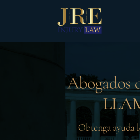
Skip
to
content
Abogados d
LLAM
Obtenga ayuda le