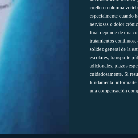
cuello o columna verteb
especialmente cuando ha
nerviosas o dolor cróni
final depende de una co
tratamientos continuos, 
solidez general de la es
escolares, transporte pú
adicionales, plazos esp
cuidadosamente. Si resul
fundamental informarte 
una compensación comple