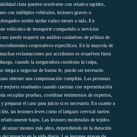
abilidad clara pueden resolverse con relativa rapidez,
tes con múltiples vehículos, lesiones graves o
olongados suelen tardar varios meses o más. En
ran vehículos de transporte compartido o servicios
l caso puede requerir un análisis cuidadoso de pólizas de
rocedimientos corporativos específicos. En la mayoría de
muchas reclamaciones por accidentes se resuelven fuera
mbargo, cuando la aseguradora cuestiona la culpa,
se niega a negociar de buena fe, puede ser necesario
para obtener una compensación completa. Las personas
er mejores resultados cuando cuentan con representación
eda recopilar pruebas, coordinar testimonios de expertos,
y preparar el caso para juicio si es necesario. En cuanto a
ón, las lesiones leves como el latigazo cervical suelen
 relativamente bajos. Las lesiones moderadas de tejidos
 alcanzar montos más altos, dependiendo de la duración
 del impacto en la vida diaria. Las lesiones graves de