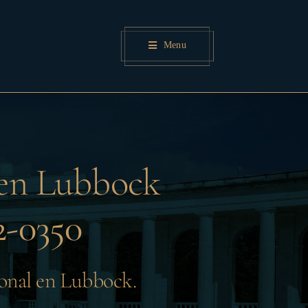
Menu
 en Lubbock
-0350
sonal en Lubbock.