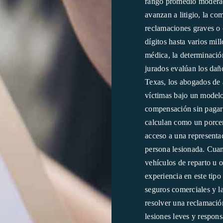
rango promedio moderad
avanzan a litigio, la c
reclamaciones graves o c
dígitos hasta varios mil
médica, la determinación
jurados evalúan los dañ
Texas, los abogados de a
víctimas bajo un modelo
compensación sin pagar 
calculan como un porcent
acceso a una representac
persona lesionada. Cua
vehículos de reparto u 
experiencia en este tipo
seguros comerciales y la
resolver una reclamació
lesiones leves y respons