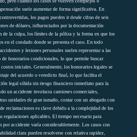
o, pero cuando los casos se vuelven complejos o
ompensación suele aumentar de forma significativa. En
ontrovertidas, los pagos pueden ir desde cifras de seis
lones de dólares, influenciados por la documentación
 de la culpa, los límites de la póliza y la forma en que los
os en el condado donde se presenta el caso. En todo
ccidentes y lesiones personales suelen representar a las
 de honorarios condicionales, lo que permite buscar
costos iniciales. Generalmente, los honorarios legales se
aje del acuerdo o veredicto final, lo que facilita el
ión legal sólida sin riesgo financiero inmediato para la
ndo un accidente involucra camiones comerciales,
otras unidades de gran tamaño, contar con un abogado con
 de reclamaciones es clave debido a la complejidad de los
s regulaciones aplicables. El tiempo necesario para
n por accidente varía considerablemente. Los casos con
abilidad clara pueden resolverse con relativa rapidez,