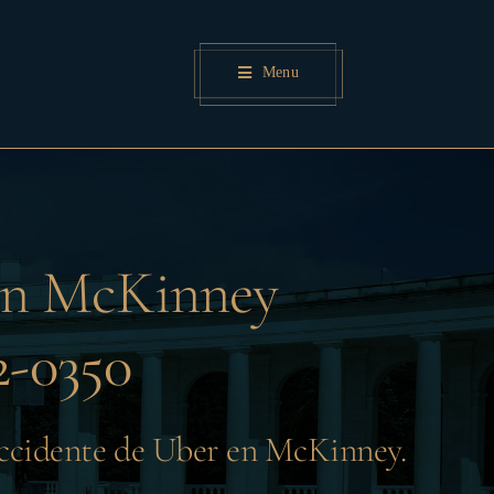
Menu
 en McKinney
-0350
accidente de Uber en McKinney.