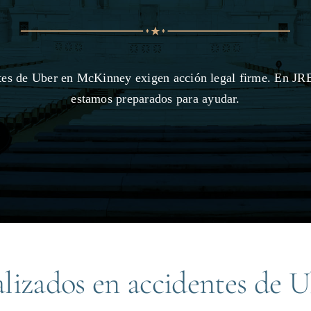
tes de Uber en McKinney exigen acción legal firme. En JR
estamos preparados para ayudar.
lizados en accidentes de