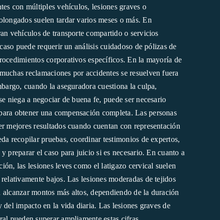
tes con múltiples vehículos, lesiones graves o
olongados suelen tardar varios meses o más. En
ran vehículos de transporte compartido o servicios
l caso puede requerir un análisis cuidadoso de pólizas de
rocedimientos corporativos específicos. En la mayoría de
muchas reclamaciones por accidentes se resuelven fuera
mbargo, cuando la aseguradora cuestiona la culpa,
se niega a negociar de buena fe, puede ser necesario
para obtener una compensación completa. Las personas
er mejores resultados cuando cuentan con representación
eda recopilar pruebas, coordinar testimonios de expertos,
y preparar el caso para juicio si es necesario. En cuanto a
ón, las lesiones leves como el latigazo cervical suelen
 relativamente bajos. Las lesiones moderadas de tejidos
 alcanzar montos más altos, dependiendo de la duración
 del impacto en la vida diaria. Las lesiones graves de
ral pueden superar ampliamente estas cifras,